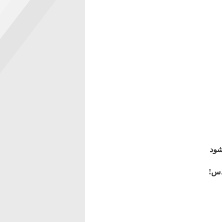
شود
دس!