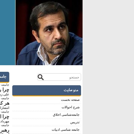
جامع
جامعه 
منو سایت
چرا ر
علی زما
جامعه 
صفحه نخست
هر کش
شرح احوالات
انتشارا
جامعه 
جامعه‌شناسی اخلاق
چرا ا
مهرداد
تدریس
جامعه 
رهبر 
جامعه شناسی ادبیات