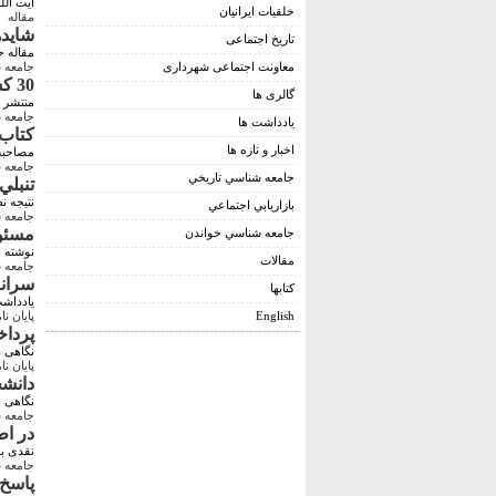
آیت الل
خلقیات ایرانیان
مقاله
شايده
تاریخ اجتماعی
مقاله 
معاونت اجتماعی شهرداری
جامعه 
30 کشوري که مردمش کتابخوان تر هستند
گالری ها
منتشر 
جامعه 
يادداشت ها
کتاب 
اخبار و تازه ها
مصاحبه 
جامعه 
جامعه شناسي تاريخي
تنبلي
نتیجه ن
بازاريابي اجتماعي
جامعه 
مسئول
جامعه شناسي خواندن
نوشته ع
مقالات
جامعه 
سرانه
کتابها
یادداشت
English
پايان نا
پرداخ
نگاهی ب
پايان نا
دانشج
نگاهی 
جامعه 
در اط
نقدی بر
جامعه 
پاسخ 