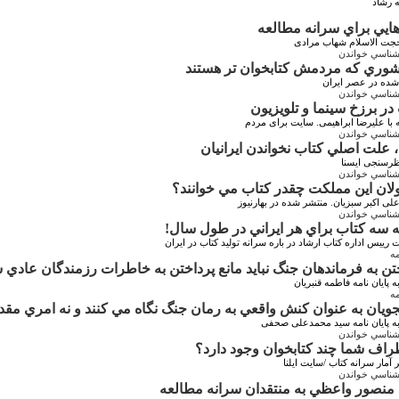
ه رشاد
ايي براي سرانه مطالعه
حجت الاسلام شهاب مرادی
شناسي خواندن
شده در عصر ایران
شناسي خواندن
در برزخ سينما و تلويزيون
با علیرضا ابراهیمی. سایت برای مردم
شناسي خواندن
، علت اصلي کتاب نخواندن ايرانيان
ظرسنجی ایسنا
شناسي خواندن
ان اين مملكت چقدر کتاب مي خوانند؟
لی اکبر سبزیان. منتشر شده در بهارنیوز
شناسي خواندن
 سه کتاب براي هر ايراني در طول سال!
 رییس اداره کتاب ارشاد در باره سرانه تولید کتاب در ایران
مه
تن به فرماندهان جنگ نبايد مانع پرداختن به خاطرات رزمندگان عادي 
ه پایان نامه فاطمه قنبریان
مه
ويان به عنوان کنش واقعي به رمان جنگ نگاه مي کنند و نه امري مق
به پایان نامه سید محمدعلی صحفی
شناسي خواندن
راف شما چند کتابخوان وجود دارد؟
 آمار سرانه کتاب /سایت ایلنا
شناسي خواندن
منصور واعظي به منتقدان سرانه مطالعه