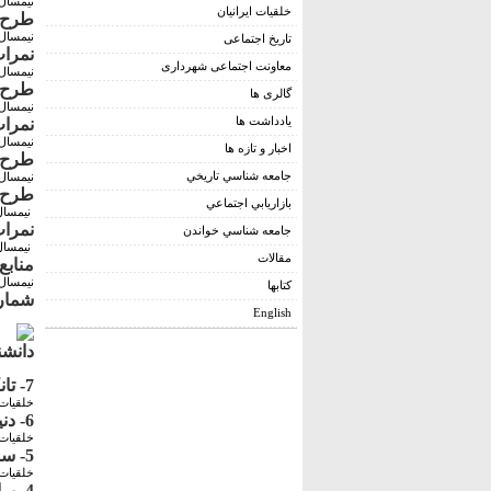
نیمسال دوم ۰
خلقیات ایرانیان
طرح د
نیمسال اول ۰
تاریخ اجتماعی
نمرات
معاونت اجتماعی شهرداری
نیمسال اول 7
طرح د
گالری ها
نیمسال اول 8
يادداشت ها
نمرات
نیمسال اول 6
اخبار و تازه ها
طرح ک
جامعه شناسي تاريخي
نیمسال اول 6
طرح د
بازاريابي اجتماعي
نیمسال اول 
نمرات
جامعه شناسي خواندن
نیمسال دوم 
مقالات
منابع
نیمسال دوم 6
کتابها
شماره
English
دانشن
7- تانکوانی (1807-1808)، مترجم هیئت ژنرال گاردان فرانسوی
خلقیات 
6- دنیس راس (1928) مستشرق انلگلیسی
خلقیات 
5- سرهنگ دروویل (1812-1813)، نظامی فرانسوی
خلقیات 
4- برادران شرلی (1598-1627)، سفیر شاه عباس به کشورهای اروپایی