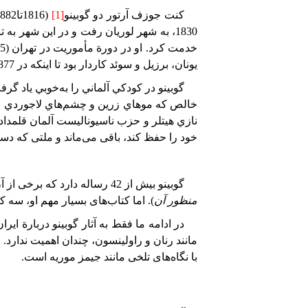
کنت جوزف آرتور دو گوبینو
[1]
(
1816
تا
882
1830
، به شهر لوریان رفت و در این شهر به ت
خدمت کرد. او در دورة مأموریت در تهران (
5
یونان، برزیل و سوئد کاردار بود تا اینکه در
877
خالص كه موهاي زرين و چشم‌هاي لاجوردي و پ
نازي هيتلر و حزب ناسيوناليست آلمان قلمدا
خود را حفظ کند، باقی می‌ماند و ملتی که دستخو
گوبینو بیش از
42
رساله دارد که برخی از آ
منظور آن
). اما کتاب‌های بسیار مهم او، سه
در ادامه ما فقط به آثار گوبینو دربارة ای
مانند رنان و راولینسون، چندان اهمیت ندارد. 
با نگاه‌های تلخی مانند جیمز موریه است.