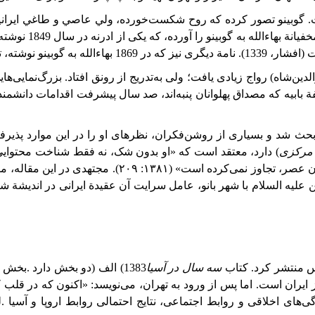
 تصور كرده كه روح شكست‌خورده، ولي عاصي و طاغي ايرانيان كه به عق
نة بهاء‌الله به گوبینو را آورده، که یکی از ادرنه در سال
1849
نوشته 
فشار، 1339). نامة
دیگری نیز که در 1869 بهاءالله به گوبینو نوشته، توسط جمالزاده (1340ب: 63) منتشر شده است. بخش‌های
ن‌شاه) رواج زیادی یافت؛ ولی به‌تدریج از رونق افتاد. بزرگ‌نمایی‌هایی
یفة بابیه که مصداق پهلوانان پنبه‌اند، صد سال پیشرفت اقدامات دانش
د و بسیاری از روشن‌فکران، نظرهای او را در این موارد پذیرفتند (مصلح،
مرکزی
) دارد، معتقد است که «او بدون شک، نه فقط شناخت محتوایی ا
ن عصر، تجاوز نمی‌کرده است»
(۱۳۸۱: ۲۰۹). م
جتهدی در این مقاله، مو
عليه السلام با شهر بانو،
عامل سرايت آن عقيدة
ايرانى در انديشة
شي
س
منتشر
کرد
.
کتاب
سه
سال
در
آسیا
(1383
الف
)
دو بخش
دارد
.
بخش
 ایران است. اما پس از ورود به تهران، می‌نویسد: «اکنون
که
در
قلب
ک
ی‌های
اخلاقی
و
روابط
اجتماعی،
نتایج
احتمالی
روابط
اروپا
و
آسیا
.
ل