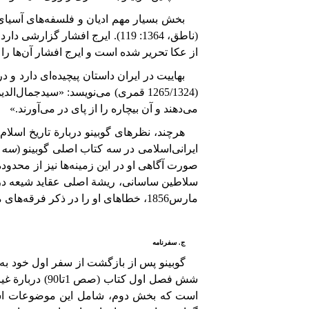
بخش بسيار مهم ادیان و فلسفه‌های آسیای 
(ناطق،‏ 1364: 119).
ایرج افشار گزارشی دارد ا
از عکا تحریر شده است و ایرج افشار آن‌ها
را
بهاییت در ایران داستان پیچیده‌ای دارد و 
(
1265/1324
قمری)
می‌نویسد: «سید‌جمال‌الدی
می‌دهند و آن بیچاره را از پای در می‌آورند.»
هرچند، نظرهای گوبینو دربارة تاریخ اسلام، 
ایرانی‌اسلامی در سه کتاب اصلی گوبینو (
سه
صورت آگاهی او در این زمینه‌ها نیز از مح
سلاطين ساسانى،
ريشة
اصلى عقاید
شيعه
در
مارس
1856
،
خطاهای
او
را
در
ذکر
فرقه‌های م
ج. سفرنامه
گوبینو پس از بازگشت از سفر اول خود به ا
شش فصل اول کتاب (صص 1تا
90
)
دربارة
غی
است که بخش دوم، شامل این موضوعات است