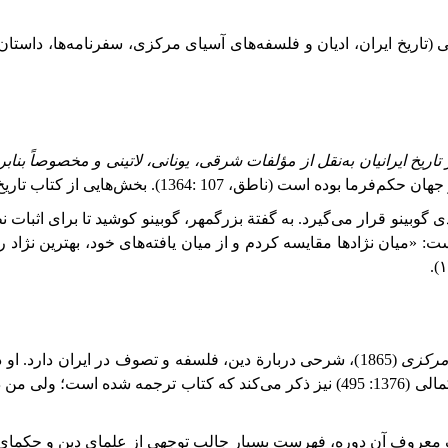
ی (تاریخ ایران، ادیان و فلسفه‌های آسیای مرکزی، سفرنامه‌ها، داستان‌
 تاریخ ایرانیان به‌نقل از مؤلفات شرقی، یونانی، لاتینی و مخصوصاً ب
جهان حكم‌فرما بوده است (ناطق،
1364: 107
). بخش‌هایی از کتاب تاریخ
گوبینو قرار می‌گیرد. به گفتة بزرگمهر، گوبینو کوشید تا برای اثبات 
: «میان نژادها مقایسه کردم و از میان یافته‌های خود، بهترین نژاد را
 مرکزی
(
1865
)، شرحی دربارة دین، فلسفه و تصوف در ایران دارد. او در
مالی (
1376
:
495
) نیز ذکر می‌کند که کتاب ترجمه شده است؛ ولی من دسترسی به کتاب پیدا نکردم.
 معروف آن دوره، فهرست بسیار جالب توجهی از علمای دین و حکمای ا