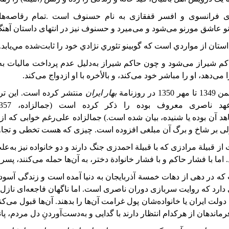
ی
فرانسوی
و
افسر
قفقازی
به
نام
حسنوف
است
.
تمام
رقاصه‌ها
و
عاشق
مورنو
می‌شود
و
می‌میرد و حسنوف
نیز
در
انتهای
داستان
آهن
استان
از
مواردي
است
كه
گوبينو
تئوري
نژادي
خود
را
ثابت‌شده
مي‌يابد.
شیراز می‌شود و چون حاکم شیراز به‌دلیل عدم پرداخت مالیات به ته
‌دهد، او را مباشر خود می‌کند، و بالأخره با او ازدواج می‌کند.
من
1349
تا
مهر
1350
در
روزنامة
بهار
ایران
عهد ناصری معروف بوده
را
ذکر
کرده
است (جمالزاده، 1357: ۲۲تا۲۶
هد
آن
بوده
یا
شنیده، بیان شده است.) جمالزاده علی‌رغم خوابی که از گ
لی بر شاخ و برگ آن مبلغی افزوده است. چیزی که هست تخطی و تجاوز 
 قبیلة مرادزی که با قبیلة احمدزی جنگ دارند و دو خانواده نیز به
د. اما با فشار حاکم و با فشار خانوادة دختر، به آن‌ها حمله می‌کنند، 
ه در دهی از دهات خمسة آذربایجان به دنیا آمده است و زندگی آسوده
رد که روایت سربازی دوران ناصری است. اما ناگهان فاجعه‌ای نازل می‌ش
لت ایران یا خانواده‌شان پول غرامت آن‌ها را بدهند. آن‌ها قبول می‌کنند
 فرماندهان از هرکدام انتظار دارند با گدایی و به‌دست‌آوردنِ دل مردم،