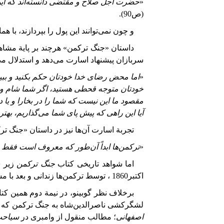
«
حضرت
اجل
صلاح
و
مقتضی
دانسته
اند
که
ای
(ص
90
).
و چون نمی‌توانند این پول را بپردازند، ب
داستان «جنگ ترکمن» هر‌چند بر پایة مشا
سربازان پیشنهاد اسارت می‌دهد و استدلال می
«
اما
محض
رضای
خدا
خودتان
حکم
بکنید
و
ببی
خودتان
متوجه
قحطی
هستید،
اگر
شما
شام
و
مقصود
ما
این
نیست
که
شما
را
در
بخارا
و
یا
د
آیا
این
راهی
که
پیش
پای
شما
می
گذاریم،
بهتر
تجربة اسارت آن‌ها نیز در داستان «جنگ ترک
«
ترکمن
ها
ابداً
آن
طور
که
معروف
است
فقط
اما
شواهد تاریخی کتاب
جنگ
ترکمن
زیر 
اکتبر
1860
،
توسط ترکمن‌ها زندانی و بعد با 
برخلاف نظر گوبینو، در نیمة دوم همین کت
لشگرکشی ناصرالدین‌شاه به جنگ ترکمن که د
اصفهانی
؛ مطالب منقول از وامبری در
سیاحت 