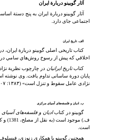
آثار
گوبینو
در
بارة
ایران
آثار گوبینو دربارة ایران به پنج دستة اساس
اجتماعی جای دارد.
الف. تاریخ ایران
کتاب تاریخی اصلی گوبینو دربارة ایران،
در
اخلاقي كه پيش از رسوخ روش‌هاي سامي در 
کتاب
تاریخ ایرانیان
در چارچوب نظریة نژادی 
پایان دورة ساسانی تداوم یافت. وی نوشته است
نژادی عامل سقوط و تنزل‌ است» (۱۳۸۳: ۱۰۷).
ب. ادیان و فلسفه‌های آسیای مرکزی
گوبینو در کتاب
ادیان و فلسفه‌های آسیای
ف.) موجود است (به نقل از مصلح،
1381
) و ک
است.
همچنین گوبینو با همکاری زنوزی، فیسلوف