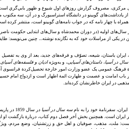
مرکزی، مصروف گزارش روزهاي اول شيوع و ظهور بابي‌گري است. گوبينو
ز یادداشت‌های گوبینو در دانشگاه استراسبورگ و در آن، سه مکتوب مخفیا
همراه
با
چهار
نامه
که
در
جواب
نامه‌های
گوبینو
است،
منتشر
کرده
است (ا
در سال‌های اولیه (در دوران محمدشاه و سال‌های ابتدایی حکومت ناصرالدی
ن در یکی از مراسلات خود که به نگارنده نوشته... چنین می‌نویسد: طا
ایران باستان، شیعه، تصوّف و فرقه‌های جدید، بعد از وی به تفصیل بحث ش
سال
در
آسیا
،
داستان
های
آسیایی
، و به‌ویژه
ادیان
و
فلسفه
های
آسیای
دودة فرهنگ عمومی یک عضو وزارت امور خارجة تحصیل‌کردة فرانسوی آ
باب
امامت
و
عصمت
و
طهارت
ائمة
اطهار است و ازدواج امام حسين 
ذهبی در ایران خاطر‌نشان کرده‌اند.
یران، سفرنامة خود را به نام
سه سال در آسیا
در سال
1859
در
پاری
ر ایران است. همچنین بخش آخر فصل دوم کتاب، در‌بارة
بازگشت او از
: ملت، مذهب، صوفیان و اهل حق و زرتشتیان، وضع مردم، ویژگ