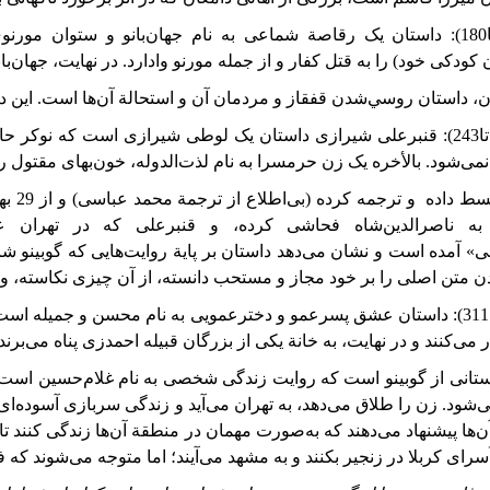
180
): داستان
یک
رقاصة
شماعی به نام جهان‌بانو
و
ستوان
مورنو
کودکی
خود)
را
به
قتل
کفار
و
از
جمله
مورنو
وادارد. در
نهایت،
جهان‌بان
ن، داستان
روسي‌شدن
قفقاز
و
مردمان
آن
و
استحالة
آن‌ها
است. اين
د
243
): قنبرعلی شیرازی داستان یک لوطی شیرازی است که نوکر حاکم 
ی‌شود. بالأخره یک زن حرمسرا به نام لذت‌الدوله، خون‌بهای مقتول را می
سط داده و ترجمه کرده (بی‌اطلاع از ترجمة محمد
عباسی)
و
از
29
به
به
ناصرالدین‌شاه فحاشی کرده، و قنبرعلی که در تهران 
ی»
آمده
است
و
نشان
می‌دهد
داستان
بر
پایة
روایت‌هایی
که
گوبینو
شا
ن متن اصلی را بر خود مجاز و مستحب دانسته، از آن چیزی نکاسته، و
311
): داستان عشق پسرعمو و دختر‌عمویی به نام محسن و جمیله است از
می‌کنند و در نهایت، به خانة یکی از بزرگان قبیله احمدزی پناه می‌برن
استانی از گوبینو است که روایت زندگی شخصی به نام غلام‌حسین است ک
د. زن را طلاق می‌دهد، به تهران می‌آید و زندگی سربازی آسوده‌ای دا
ها پیشنهاد می‌دهند که به‌صورت مهمان در منطقة آن‌ها زندگی کنند تا دو
اُسرای کربلا در زنجیر بکنند و به مشهد می‌آیند؛ اما متوجه می‌شوند که