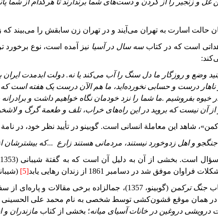
ن
غل
و
زنجیر
را
از
گردن
و
دست
های
شما
برندارند
تا
هرکدام
از
شما
پان
ا همان حالت اسارت به تهران می‌آیند و در تهران زن سابقش را می‌بیند 
هداتی است که در کتاب
سه سال در آسیا
نیز آمده است، نوع برخورد ترکم
‌کند:
نید
وضع
و
روزگار
ما
دل
سنگ
را
آب
می
کند
یا
نه. دولت
ابدمدت
ایران
ب
ناهار
درست
و
حسابی
نخورده
اید،
ما
هم
الآن
درست
یک
هفته
است
که
ر
خیوه
بفروشیم
.
ما
شما
را
نزد
خودمان
نگاه
خواهیم
داشت
و
برادرانه
از
آن
نیست
که
بروید
در
این
راه
های
خراب،
تلف
و
طعمة
گرگ
و
لاشخو
من»، شاهد این معاملة انسانی است. گوبینو در تأیید نظر خود، در نامة
جنگجو
و
اهل
زدوخورد
نیستند،
مردمانی
هستند
زارع‌
...
که بیشترشان ا
سؤال
است. بخشی
از
آن
به
دلیل
آن
است
که
به
گفتة
شیبانی (1353: 73)
مشکلات فراوان موفق
شد
در
دسامبر
1861
از زندان
رهایی
یابد
[5]
(شیبانی، 1353
اب
جنگ ترکمن
(گوبینو،
1357
)، جمالزاده برخی مقالات و پاره‌ای از س
ر همان موقع قشون‌کشی توسط شخصی به نام محمد علی الحسینی نوشته
درویشی دروغین در خانات آسیای میانه
؛ بخشی از کتاب
مازندران و ا