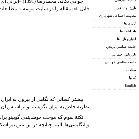
خلقیات ایرانیان
جوادی یگانه، محمدرضا (1391) «ایرانی ای که بود، ایرانی ای که هست: درآمدی بر نگاه گوبینو به ایرانیان و زمینه های شکل گیری آن»
تاریخ اجتماعی
فایل pdf مقاله را در سایت موسسه مطالعات و تحقیقات اجتماعی ایران، در
معاونت اجتماعی شهرداری
گالری ها
يادداشت ها
اخبار و تازه ها
جامعه شناسي تاريخي
بازاريابي اجتماعي
جامعه شناسي خواندن
مقالات
کتابها
English
بیشتر کسانی که نگاهی از بیرون به ایران د
نظریة خاص به ایران نگریسته و بر اساس آن 
نکتة سوم که موجب خوشایندی گوبینو برای ای
و انگلیسی‌ها. البته چنانچه در این متن نیز آشک