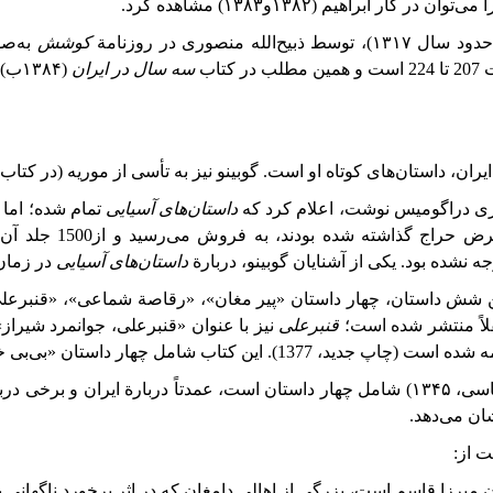
ا
می‌توان
در
کار
ابراهیم (۱۳۸۲و۱۳۸۳) مشاهده کرد.
حدود
سال ۱۳۱۷)،
توسط ذبیح‌الله منصوری در روزنامة
کوشش
به‌صو
در کتاب
سه
سال
در
ایران
(۱۳۸۴ب) از صفحات 5 تا 8 است. منصوری همچنین داستان «جنگ
ان، داستان‌های کوتاه او است. گوبینو نیز به تأسی از موریه (در کتاب
ماری دراگومیس ‌نوشت، اعلام کرد که
داستان‌های‌ آسیایی
تمام شده؛ اما گ
معرض حراج گذاشته شده بودند، به فروش می‌رسید و
از
1500
‌جلد
آن،
توجه نشده بود. یکی از آشنایان گوبینو، دربارة
داستان
های
آسیایی
در زمان 
 شش داستان، چهار داستان «پیر مغان»، «رقاصة شماعی»، «قنبرعلی
ً
منتشر شده است؛
قنبرعلی
نیز با عنوان «قنبرعلی، جوانمرد شیراز»
ن «بی‌بی خانم»، «جنگ ترکمن»، «ساحر شهیر» و «عشاق قندهار» است.
 ۱۳۴۵)
شامل
چهار
داستان
است،
عمدتاً
دربارة
ایران و برخی درب
ان می‌دهد.
 از:
ن میرزا قاسم است، بزرگی از اهالی دامغان که در اثر برخورد ناگهانی با