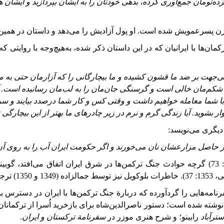
زده
تومان
جمع
آوری
کرده،
بدهی
خودتان
را
به
ایشان
بپردازید
و
ایشان
ه
که زن پسرعمویش شده است. او پول آزادیش را می‌دهد و داستان در همین‌
ان‌ها با ایرانیان که در این داستان ذکر شده، به‌هیچ‌وجه با روایتی ک
ی‌جهت
بر
ضد
ما
قشون
کشیده
و
ما
بیچارگانی
را
که
آزارمان
حتی
به
م
شکم
مان
خالی
است
و
گرسنگی
جان
مان
را
به
لب
مان
رسانیده
‌
است. آ
با
شما
معامله
خواهیم
داشت
و
وقتی
کس
و
کار
شما
درصدد
بیایند
و
سرب
ار
بشوید. آیا
زندگی
گرم
و
نرم
در
زیر
چادرهای
ما
بهتر
از
این
بیچارگی
 دیگری می‌نویسد:
ز حاصل مزارعشان نان می
خورند و اگر حکومت‌
ایران
آب
را
به
روی
آن
گرچه
حوادث
جنگ
ترکمن‌ها
در
شرق
ایران
اتفاق
می‌افتد،
گوبین
: 37).
خاطرات بلوکویل
نیز
توسط جمالزاده (1349 و 1350) ترجمه شده است.
فرنامه‌هایی را گردآورده که در‌بارة جنگ ترکمن‌ها با ایران در دستر
 شده است؛ دستور ناصرالدین‌شاه برای بازخرید اُسرا از ترکمانان؛
سترآباد
رابینو؛ و شرح هنری موزر در
سفرنامة ترکستان و ایران
.