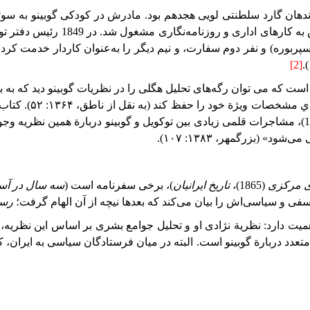
 فرماندهان گارد سلطنتی لویی هجدهم بود. مادرش در کودکی گوبینو ب
یس به کارهای اداری و روزنامه‌نگاری مشغول شد. در
1849
رئیس دفتر توک
روسپربوره) و نفر دوم سفارت، و نیم دیگر را به‌عنوان کاردار خدمت کر
[2]
).
رفت و با هگل آشنا شد (ناطق، ۱۳۶۴: ۲۹). و احتمالاً بر اساس این آشنایی است که می توان 
ادي مشخصات ويژة خود را حفظ كند (به
نقل
از ناطق، ۱۳۶۴: ۵۲). كتاب
)، مشاجرات قلمی زیادی بین توکویل و گوبینو دربارة همین نظریه وجو
(بزرگمهر، ۱۳۸۳: ۱۰۷).
ای مرکزی
(
1865
)،
تاریخ ایرانیان
)، برخی سفرنامه است (
سه سال در آسی
فی و سیاسی‌اش را بیان می‌کند که بعدها نیچه از آن الهام گرفت؛
رسا
ه اهمیت دارد: نظریة نژادی او و تحلیل جوامع بشری بر اساس این نظریه
آثار متعدد در‌بارة گوبینو است. البته در میان فرستادگان سیاسی به ای