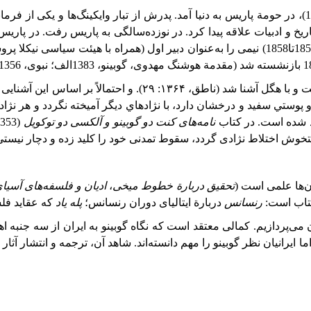
1
)، در حومة پاریس به دنیا آمد. پدرش از تبار وایکینگ‌ها و یکی از
اریخ و ادبیات علاقه پیدا کرد. در نوزده‌سالگی به پاریس رفت. در پار
185
تا
1858
) نیمی را به‌عنوان دبیر اول (همراه با هیئت سیاسی نیکلا پ
1
بازنشسته شد (مقدمة هوشنگ مهدوی، گوبینو،
1383
الف؛ نبوی،
1356
گوبینو در كودكي آلماني را به‌خوبي ياد گ
وستي سفيد و درخشان دارد، با نژادهاي ديگر آميخته نگردد و هر نژ
د شده است. در کتاب
نامه‌های
کنت
دو
گوبینو
و
آلکسی
دو
توکویل
(
1353
ش اختلاط نژادی گردد، سقوط تمدنی خود را کلید زده و دچار نیستی می‌شود» 
ن‌ها علمی است (
تحقیق دربارة خطوط میخی
،
ادیان و فلسفه‌های آسی
 کتاب است:
رنسانس
در‌بارة ایتالیای دوران رنسانس؛
پله یاد
که عقاید فلس
ران می‌پردازیم. کمالی معتقد است که نگاه گوبینو به ایران از سه جنب
اما ایرانیان نظر گوبینو را مهم دانسته‌اند. شاهد آن، ترجمه و انتشار 