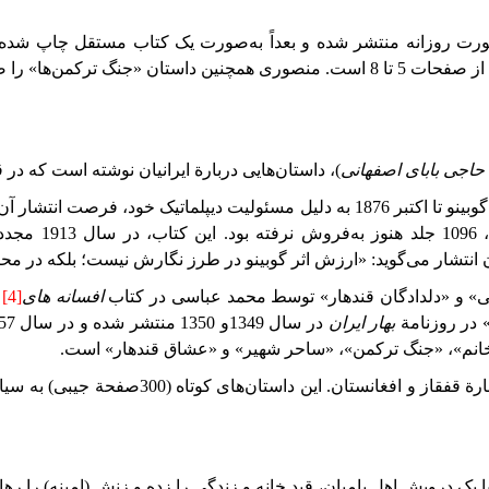
رت روزانه منتشر شده و بعداً به‌صورت یک کتاب مستقل چاپ شد
ترکمن‌ها»
را 
حاجی
بابای
اصفهانی
)، داستان‌هایی دربارة ایرانیان نوشته است که در
وبینو تا اکتبر
1876
به دلیل مسئولیت دیپلماتیک خود، فرصت انتشار آن 
1096
جلد هنوز به‌فروش نرفته بو
د.
این کتاب، در سال 1913
مجددا
انتشار می‌گوید: «ارزش اثر گوبینو در طرز نگارش نیست؛ بلکه در مح
» و «دلدادگان قندهار» توسط محمد عباسی در کتاب
افسانه های
[4]
آ
 در روزنامة
بهار
ایران
در سال 1349و 1350 منتشر
شده
و
در
سال
57
ارة
قفقاز و افغانستان. این داستان‌های
کوتاه
(
300
‌صفحة
جیبی) به سیاه
 یک درویش اهل بامیان، قید خانه و زندگی را زده و زنش (امینه) را رها