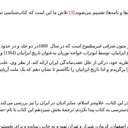
ها و نامه‌ها) تقسیم می‌شوند.
[3]
تلاش ما این است که کتاب‌شناسی نسبتاً
نابر متون شرقی غیرمطبوع
است که در سال
1869
در دو جلد و در حدود
ایرانیان، توسط ابوتراب خواجه نوریان به‌عنوان
تاریخ ایرانیان
(
1364
) و 
نظریة خود، درکی از علل عقب‌ماندگی ایران ارائه کند. از نظر وی، علت
 برگزیدم و لذا تاریخ ایرانیان را نگاشتم تا نشان دهم که یک ملت آری
 این کتاب، علاوه‌بر اسلام، سایر ادیان در ایران را نیز بررسی می‌کند.
 ترجمة بخش سیزدهم این کتاب با نام «شکوه تعزیه در ایران» توسط اولی‌پور (گوبینو، ۱۳۷۴ و ۱۳۷۵) منت
صفهان، کرمان، شیراز و تهران تهیه و به چاپ رسانده
و
برای
نخستین‌