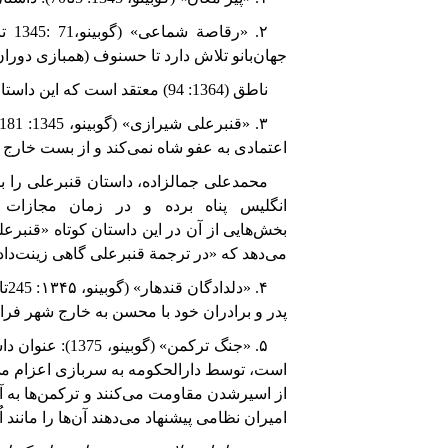
۲. «رقاصة
شماعی» (گوبینو،
1345: 71
تا
جهان‌بانو
تلاش
دارد
تا
حسنوف
(همبازی
دوران
ناطق (1364: 94) معتقد است که
این داستا
۳. «قنبرعلی
شیرازی»
(
گوبینو، 1345: 181تا
اعتمادی به عفو شاه نمی‌کند و از بست خارج نم
محمدعلی جمالزاده، داستان قنبرعلی را ب
انگلیس پناه برده و در زمان مجازات
بخش‌هایی
از
آن
در
این
داستان
کوتاه
«قنبرعل
می‌دهد که «در ترجمة قنبرعلی گاهی زینت‌داد
۴. «دلدادگان
قندهار» (گوبینو، ۱۳۴۵:
245
تا
پدر و برادران خود با محسن به خارج شهر فرار 
۵. «جنگ ترکمن» (گوبینو،
1375
): عنوان د
است، توسط دارالحکومه به سربازی اعزام می‌شو
از اسیر‌شدن مقاومت می‌کنند و ترکمن‌ها به آن‌
امیران نظامی پیشنهاد می‌دهند آن‌ها را مانند 