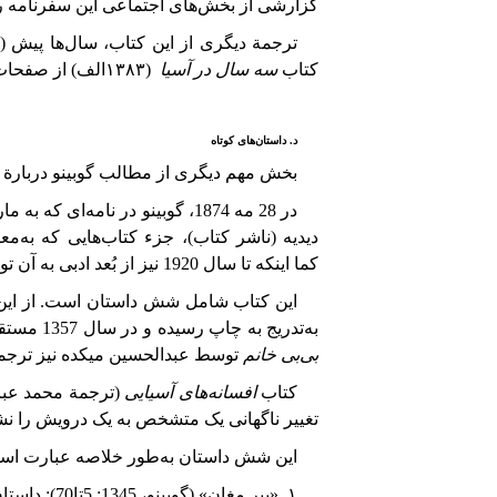
گزارشی
از
بخش‌های
اجتماعی
این
سفرنامه
ر
ترجمة دیگری از این کتاب، سال‌ها پیش (
کتاب
سه
سال
در
آسیا
(۱۳۸۳الف)
از صفحات 207 تا 224 است و همین مطلب 
د. داستان‌های کوتاه
بخش مهم دیگری از مطالب گوبینو دربارة ایر
در
28
مه
1874
، گوبینو در نامه‌ای که به 
دیدیه (ناشر کتاب)، جزء کتاب‌هایی که به‌
کما
اینکه
تا
سال
1920
نیز از بُعد ادبی به آن 
این کتاب شامل شش داستان است. از این
به‌تدریج
به
چاپ
رسیده
و
در
سال
1357
مستقلا
بی‌بی
خانم
توسط عبدالحسین میکده نیز ترجمه شده است (چاپ جدید، 1377). این کتاب شامل چهار داستا
کتاب
افسانه‌های آسیایی
(ترجمة محمد عباسی،
تغییر ناگهانی یک متشخص به یک درویش را نش
این شش داستان به‌طور خلاصه عبارت است
۱. «پیر مغان» (گوبینو، 1345: 5تا
70
): داستا