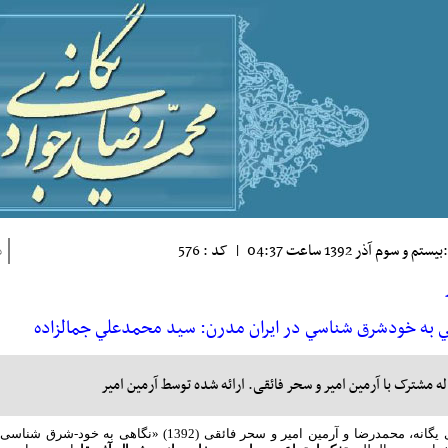
تم و سوم آذر 1392 ساعت 04:37
|
کد : 576
ذ
ي به خودشرق شناسي در ايران مدرن: سيد محمدعلي جمالزاده
له مشترک با آرمین امیر و سحر فائقی. ارائه شده توسط آرمین امیر
محمدرضا و آرمین امیر و سحر فائقی (1392) «نگاهی به خود-شرق شناسی در ایران مدرن: سیدمحمدعلی جمالزاده»