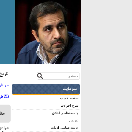
تاريخ:بيس
سمينار
منو سایت
نگاه
صفحه نخست
شرح احوالات
مقا
جامعه‌شناسی اخلاق
تدریس
جوادی یگانه، 
جامعه شناسی ادبیات