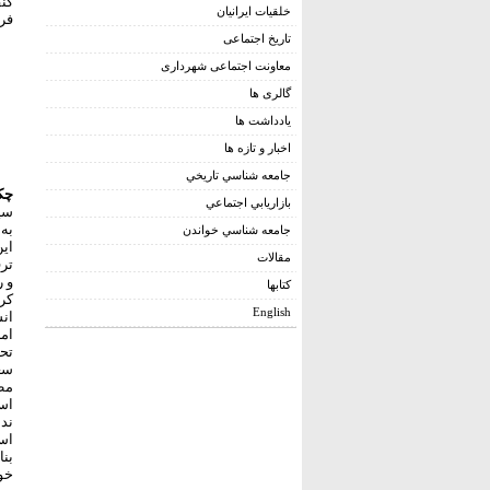
کنف
خلقیات ایرانیان
فرهنگی. تهرا
تاریخ اجتماعی
معاونت اجتماعی شهرداری
گالری ها
يادداشت ها
اخبار و تازه ها
جامعه شناسي تاريخي
چک
بازاريابي اجتماعي
سید
جامعه شناسي خواندن
این
مقالات
ترق
و ر
کتابها
کرد
English
انس
ام
تحق
سع
مطا
اس
ند
اس
بن
خوا