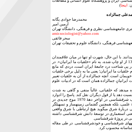
شناسی ایران و پژوهشگاه علوم انسانی و مطالعات
اینجا
)
دعلی جمال­زاده
محمدرضا جوادی یگانه
آرمین امیر
ری جامعه­شناسی نظری و فرهنگی، دانشگاه تهران
amir.sociologist@yahoo.com
سحر فائقی
ه­شناسی فرهنگی، دانشگاه علوم و تحقیقات تهران
انند. با این حال، شهرت او تنها در میان علاقمندان
به ادبیات و تاریخ ادبیات نیست. بخشی از شهرت وی مدیون کتابی است که در سال 1345 از او چاپ شده، به نام «خلقیات ما ایرانیان». در
 در پی شناخت درد جامعۀ ایران است، دردی که مانع
 خلقیات ما ایرانیان؛ یعنی ما به دلیل برخی خلقیات
ی­مان است. آنچه جمال­زاده از آن به خلقیات تعبیر
یرانیانِ جمال­زاده همان است که در ادبیات علوم
ی­دهد که خلقیاتی، غالباً منفی و گاهی به شدت
ن نسبت دهد یا از قول دیگران نقل کند. پاسخ را ادوارد
ب
شرق­شناسی
در اواخر دهۀ 1970 موج جدیدی در
لمی، بلکه همچنین گفتمانی زمینه­ساز و تسهیل­گر
 دربارۀ شرق می­گوید هیچ ارتباطی با شرق واقعی
نفعتی استعماری در توسعۀ دانش شرق­شناسی داشته
ی در پروژۀ شرق­شناسی.
های شرق­شناسی و خودشرق­شناسی. در طی مقاله
ق­شناسانه محسوب کرد.