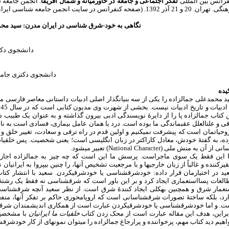
رانس بین المللی
تفکر اجتماعی و جامعه در خاورمیانه و شمال آفریقا
. انجمن جامعه 
ن. 20 و 21 آذر 1392. (صفحه کنفرانس در سایت انجمن جامعه شناسی ایران:
نگاهی به خود-شرق ­شناسی در ایران مدرن: سید محم
دانشجوی دکت
دانشجوی دکتری جامع
یده
 محمدعلی جمال­زاده را یکی از سه بنیان­گذار اصلی ادبیات داستانی معاصر فارسی می­د
 کتاب جمال­زاده پا را از دایرۀ نویسندگی ادبی بیرون گذاشته و به عنوان یک طبیب
ی و علت­العلل عقب­ماندگی ما بوده است. درد یا همان عامل بیماری، فسادی است به نام
وحیاتمان است که پیشرفت نمی­کنیم و اولین قدم در راه ترقی و سعادت، تغییر خلق و خو
ه، به گفتۀ خودش، معادل کاراکتر در زبان انگلیسی است؛ یعنی شخصیت. پس خلقیات ا
انی از آن به منش ملی (
National Character
) تعبیر می­شود.
ا این فقط یک سوی ماجراست. پرسش ما این است که چه چیز به جمال­زاده اجازه م
یرکننده و غالباً از زبان خارجی­ها و با مرجعیت تشخیص آن­ها، را چنین بی­پروا به ایرانیا
ید در اختیارمان قرار داده: خودشرق­شناسی یا خودشرقی­کردن. سعید با انتشار کتا
لعات پسااستعماری ایجاد کرد و بر این باور است که شرق­شناسی نه فقط یک رشتۀ ع
تعمار شرق و همچنین به­کلی ایجاد کنندۀ شرق است. از نظر سعید آن­چه شرق­شناسی
ارد، بلکه ساختۀ تصورات شرق­شناسانی است که اروپامحوری حاکم بر تفکر آن­ها، م
ت. و اما خودشرق­شناسی یا خودشرقی­کردن عبارت است از همکاری اندیشمندان شرق
ابراین، هدف این مقاله عبارت است از محک زدن کتاب
خلقیات ما ایرانیان
با مشخصه­
هیم دید کتاب مهم، پرخواننده و پرارجاع جمال­زاده را می­توان نمونه­ای از کار خودشر