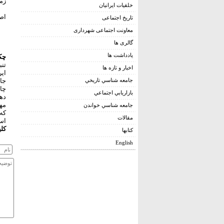
زمستان 
خلقیات ایرانیان
اصل
تاریخ اجتماعی
معاونت اجتماعی شهرداری
گالری ها
يادداشت ها
چک
تنب
اخبار و تازه ها
ایر
جامعه شناسي تاريخي
جا
بازاريابي اجتماعي
مهم
جامعه شناسي خواندن
که 
مقالات
اس
کلی
کتابها
English