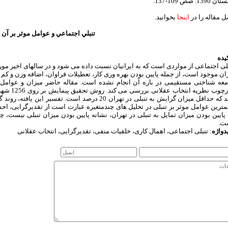
1390. صص 109-137.
 مقاله را در
اینجا
بخوانید.
تنبلي اجتماعي و عوامل موثر بر آن
یده
لی اجتماعی از مواردی است که به ایرانیان نسبت داده می شود و در سالهای اخیر مور
ان موجود است، از جمله پایین بودن بهره وری کار، تعطیلات فراوان، اضافه وزن و ک
معه شناختی مستقیمی در باره آن انجام نشده است. مقاله حاضر میزان و عوامل م
چارچوب نظ
دهد که حداقل میزان گرایش به تنبلی در تهران 20 درصد است
ترین عوامل موثر بر تنبلی در تحلیل های چندمتغیره عبارت است از تقدیرگرایی، ا
پایین بودن میزان تمایل به تنبلی در تهران، نشانه پایین بودن میزان تنبلی نیست،
ت.
دواژه
: تنبلی اجتماعی، اهمال کاری، خلقیات منفی، تقدیرگرایی، انتخاب عقلانی