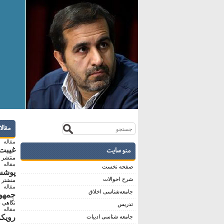
مقال
مقاله
منو سایت
غيبت 
منتشر ش
مقاله
صفحه نخست
پوشش 
شرح احوالات
منشتر ش
مقاله
جامعه‌شناسی اخلاق
جمهور
نگاهي ب
تدریس
مقاله
رويكر
جامعه شناسی ادبیات