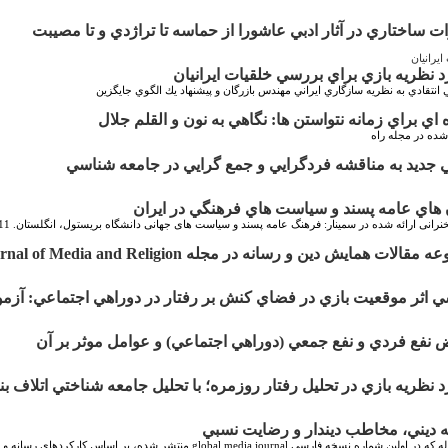
ات ساختاري در آثار ادبي عاشورا از حماسه تا تراژدي و تا مصيبت
ايرانيان
د نظريه بازي براي بررسي خلقيات ايرانيان
ي انتقادي به نظريه سازگاري ايراني مهندس بازرگان و پيشنهاد يك الگوي جايگزين
 اي براي زمانه نتواستن ها: نگاهي به نون و القلم جلال
ده در مجله راه
 جديد به مناقشه فردگرايي و جمع گرايي در جامعه شناسي
هاي عامه پسند و سياست هاي فرهنگي در ايران
انی ارائه شده در سمینار: فرهنگ عامه پسند و سیاست های جهانی دانشگاه بریستول، انگلستان. 11 و 12 سپتامبر 2008
قالات همايش دين و رسانه در مجله Journal of Media and Religion
 اثر موقعيت بازي در فضاي كنش بر رفتار در دوراهي اجتماعي: آزم
 نفع فردي و نفع جمعي (دوراهي اجتماعي) و عوامل موثر بر آن
د نظريه بازي در تحليل رفتار روزمره؛ با تحليل جامعه شناختي اتلاف بن
 ديني، مخاطب ديندار و رضايت نسبي
اين مقاله که در اولین شماره نسخه فارسی global media journal من