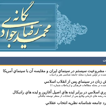
ات
مشروعيت سيستم در سينماي ايران و مقايسه آن با سينماي آمريکا
ده در اولین شماره مجله جامعه شناسی هنر و ادبیات
زنان در سينماي پس از انقلاب اسلامي
ده در مجله مطالعات فرهنگی و ارتباطات.شماره 11
ي اسلامي در برابر ايده هاي اصيل آغازين و ايده هاي راديكال
ه ريشه هاي تاريخي وقايع پس از انتخابات از منظر توسعه نيافتگي
د جامعه شناسانه نظريه انتخاب عقلاني