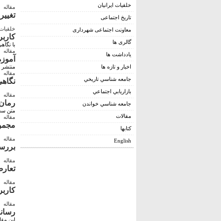
خلقیات ایرانیان
مقاله
تغيير
تاریخ اجتماعی
خلقيات 
معاونت اجتماعی شهرداری
كاربر
گالری ها
با نگاه
مقاله
يادداشت ها
آموزه
اخبار و تازه ها
منتشر ش
مقاله
جامعه شناسي تاريخي
نگاهي
بازاريابي اجتماعي
مقاله
رمان 
جامعه شناسي خواندن
متن سخنر
مقالات
مقاله
مجموعه م
کتابها
مقاله
English
بررسي
مقاله
تعارض
مقاله
كاربر
مقاله
رسانه