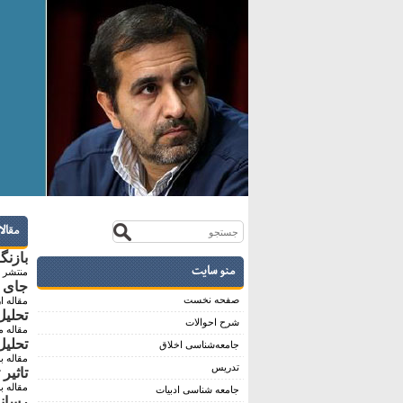
مقال
بازنگ
منو سایت
منتشر ش
جای خ
صفحه نخست
مقاله ا
تحليل
شرح احوالات
مقاله م
تحلی
جامعه‌شناسی اخلاق
مقاله ب
تدریس
تاثیر
مقاله ب
جامعه شناسی ادبیات
رسانه