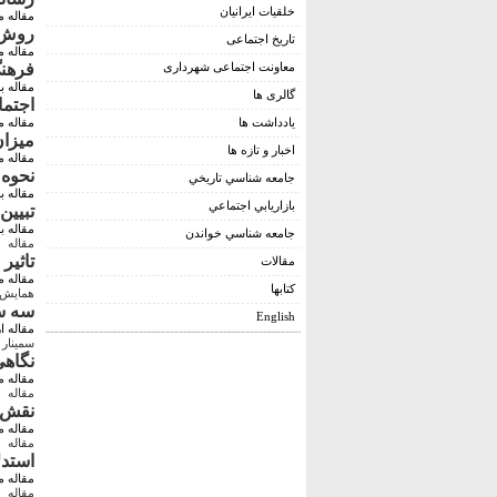
خلقیات ایرانیان
مقاله 
روش 
تاریخ اجتماعی
مقاله م
معاونت اجتماعی شهرداری
فرهنگ
مقاله ب
گالری ها
اجتما
يادداشت ها
مقاله 
میزان
اخبار و تازه ها
مقاله 
نحوه‌
جامعه شناسي تاريخي
مقاله ب
بازاريابي اجتماعي
تبیین
مقاله ب
جامعه شناسي خواندن
مقاله
تاثير ح
مقالات
مقاله 
کتابها
همايش
سه سا
English
مقاله ار
سمينار
نگاهي
مقاله م
مقاله
نقش ز
مقاله م
مقاله
استدل
مقاله م
مقاله