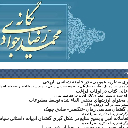
ات
ری «نظریه عمومی» در جامعه شناسی تاریخی
ده در شماره اول مجله «جستارهایی در جامعه شناسی تاریخی» . موسسه مطالعات و تحقیقات اجتماعی دانشگاه ته
الی کتاب در اوقات فراغت
رائه شده به سمینار معماری کلان اوقات فراغت شهر تهران
‌ محتواي‌ ارزشهاي‌ مذهبي‌ القاء شده‌ توسط‌ مطبوعات
نتشر شده در نامه پژوهش، 1380
ل گفتمان سیاسی رمان «تنگسیر» صادق چوبک
رگرفته از رساله دکتری اصغر احمدی
 تعاملات ادبی و بسیج منابع در شکل گیری گفتمان ادبیات داستانی س
رگرفته از رساله دکتری اصغر احمدی
 های جمعی و هویت دینی در جوانان شهر شیراز