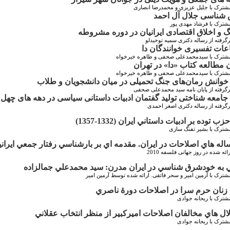
مشترک با جلیل عزیزی و محمدرضا انصاری
شناسی جلال آل احمد
شترک با فرشاد مهدی پور
 و اخلاق اقتصادی ایرانیان در دوره مشروطه
رگرفته از رساله دکتری سمیه توحیدلو
عات تفسیری خوانندگان دا
مشترک با سیدمحمدعلی صحفی و طاهره خیرخواه
 مطالعه کتاب «دا» در تهران
مشترک با سیدمحمدعلی صحفی و طاهره خیرخواه
 خوانش رمان‌های جنگ تحمیلی در میان دانشجویان و طلاب
رگرفته از پایان نامه سید محمدعلی صحفی
 جامعه شناختی تولید گفتمان ادبیات داستانی سیاسی در دهه های چهل
رگرفته از رساله دکتری اصغر احمدی
زب توده بر ادبيات داستاني ايران (1332-1357)
مشترک با بشیر تفنگ سازی
له هاي اصلاحات در ايران. مقدمه اي بر بارشناسي رفتار جمعي ايران
ائه شده در روز جهانی فلسفه 2010
 به خودشرق شناسي در ايران مدرن: سيد محمدعلي جمالزاده
شترک با آرمین امیر و سحر فائقی. ارائه شده توسط آرمین امیر
نان حرم سرا در اصلاحات دورۀ ناصري
شترک با ریحانه جوادی
ال هاي مخالفان اصلاحات اميرکبير از منظر انتخاب عقلاني
شترک با ریحانه جوادی