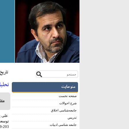
تاريخ:هفتم
تحلی
منو سایت
صفحه نخست
مقا
شرح احوالات
جامعه‌شناسی اخلاق
تدریس
توسعه
جامعه شناسی ادبیات
203-229 (