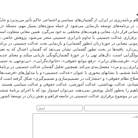
ام
برنامه‌ریزی در ایران، از گفتمان‌های سیاسی و اجتماعی حاکم تأثیر می‌پذیرد و جایگاه
، در برنامه‌های توسعه بازنمایی می‌شود. از جمله سوژه‌های بسیار مهم، مسئلۀ «
مانی قرار دارد، معانی و هویت‌های مختلفی به خود می‌گیرد. همین معانی متفاوت است که
 برقراری عدالت جنسیتی یا تداوم نابرابری جنسیتی منجر می‌شود. پژوهش حاضر، 
ونی معنایی در حوزۀ زنان (تطور گفتمانی) و بازنمایی بحث عدالت جنسیتی در برنا
پردازد. یافته‌ها در بحث تطور گفتمانی نشان می‌دهد که گفتمان اعتدال که به تعب
لگرایی است، دال‌های تهی را در حوزۀ گفتمان‌گونگی بازیابی می­کند و معنای جدیدی
ن»، «فرصت‌های برابر»، «رفع موانع حقوقی»، «خانواده‌گرایی»، «بی‌توجهی به جنسیت»
رابری زن و مرد» مفصل‌بندی می‌کند. همچنین تحلیل گفتمان عدالت جنسیتی در برنام
نامۀ ششم، با نشانه­ای محوری با عنوان «عدالت جنسیتی» و با مدلول‌های «فرصت‌
صلاح نظام حقوقی» و «مشارکت در تصمیم‌سازی و تصمیم‌گیری» شکل گرفته است که این
تصادی، عدالت بهداشتی، عدالت آموزشی، عدالت حقوقی و عدالت سیاسی هستند. اگرچ
هیم را به‌طور کامل پوشش نمی‌دهند، می‌توان امیدوار بود که با اجرای برنامۀ ششم 
نی در موضوع برقراری عدالت جنسیتی در جامعه فراهم و نقش زنان در توسعۀ کشور پ