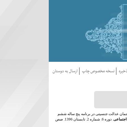
خيره
نسخه مخصوص چاپ
ارسال به دوستان
د زاهدی و امیر ملکی و محمدرضا جوادی یگانه (1396) «تحلیل گفتمان عدالت جنسیتی در برنامه پنج ساله ششم
اجتماعی
. دوره 6. شماره 2. تابستان 1396. صص