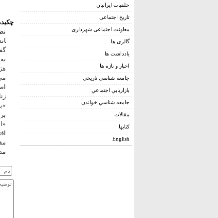
خلقیات ایرانیان
تاریخ اجتماعی
چکیده
معاونت اجتماعی شهرداری
نظ
اند
گالری ها
گفت
يادداشت ها
به
اخبار و تازه ها
هژم
می‌
جامعه شناسي تاريخي
اصو
بازاريابي اجتماعي
زنا
جامعه شناسي خواندن
«ب
بر
مقالات
«ا
کتابها
اق
English
مفا
مد