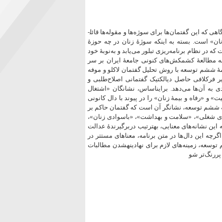
ی که این گفتمان‌ها برای سوژه‌ها و مقوله‌ها قائل­
زنان» است. بسته به اینکه سوژۀ زنان در چه حوزۀ
 در نظام برنامه‌ریزی تبلور می‌یابد و به‌نوبۀ خود
به مطالعۀ کشمکش‌های کنونی جامعۀ ایران بر سر
مۀ ششم توسعه با روش تحلیل گفتمان لاکلو و موفه
یر فرکلافی حاصل دیالکتیک گفتمانی اصلاح‌طلبی و
 به آن‌ها می‌دهد. براین­اساس، نشانگان «اشتغال
 و «رفاه و بیمۀ زنان» را در پیوند با دال کانونی
ۀ ششم توسعه، نشانگر آن است که گفتمان حاکم بر
های شغلی»، «سلامت و بهداشت»، «باسوادی زنان»،
 نشانه‌های معنایی، به­ترتیب دربرگیرندۀ عدالت
ه این دال‌ها در متن برنامه، معناهای مستتر در
توسعه، زمینه‌های لازم برای نهادینه­شدن مطالبات
ررنگ‌تر شو