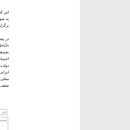
این ک
برگزا
در پش
نخبه‌ه
احساسا
دولت، 
ایرانی
محلی و
ضعف‌ها