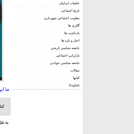
خلقیات ایرانیان
تاریخ اجتماعی
معاونت اجتماعی شهرداری
گالری ها
يادداشت ها
اخبار و تازه ها
جامعه شناسي تاريخي
بازاريابي اجتماعي
جامعه شناسي خواندن
مقالات
کتابها
English
ما ایر
کتا
به نقل