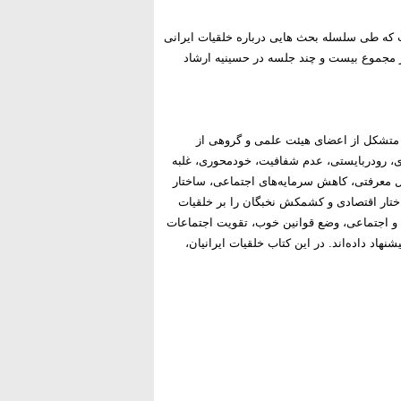
 که طی سلسله بحث هایی درباره خلقیات ایرانی
از 1386 تا 1388 هر ماه یک نشست و در مجموع بیست و چند جلسه در حسینیه ارشاد
سخ به این سؤال ۹۶ درصد از جامعه‌ی آماری متشکل از اعضای هیئت علمی و گروهی از
ری، رودربایستی، عدم شفافیت، خودمحوری، غلبه
ل معرفتی، کاهش سرمایه‌های اجتماعی، ساختار
ساختار اقتصادی و کشمکش نخبگان را بر خلقیات
ی و اجتماعی، وضع قوانین خوب، تقویت اجتماعات
نهاد داده‌اند.
در این کتاب خلقیات ایرانیان،