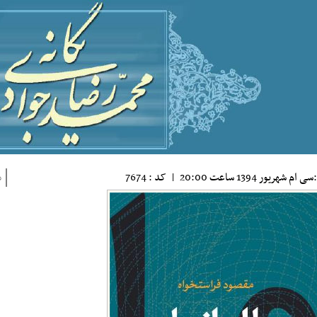
ام شهريور 1394 ساعت 20:00
|
کد : 7674
ذ