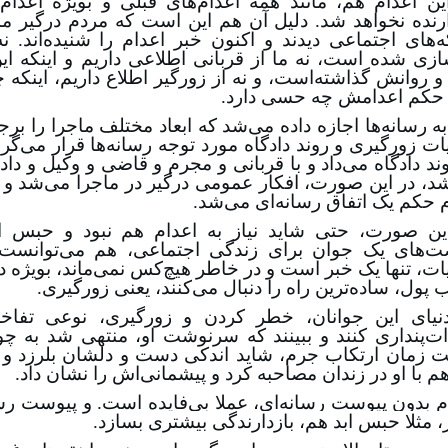
ارنده نخواهد شد. دلیل آن هم این است که مردم درگیر مسا
‌های اجتماعی دیدند و اکنون خبر اعدام را شنیده‌اند.
ازی شده است، نه ما از قربانی اطلاعی داریم و اینکه ای
و روانش گذاشته‌است، و نه از زورگیر اطلاع داریم، اینکه چ
 حکم اعدامش چه حسی دارد.
 به رسانه‌ها اجازه داده می‌شد که ابعاد مختلف ماجرا را برجس
ات زورگیری و روند دادگاه مورد توجه رسانه‌ها قرار می‌گ
وند دادگاه می‌داد و با قربانی و مجرم و قاضی و وکیل و د
د،‌ در این صورت، افکار عمومی درگیر در ماجرا می‌شد و مرد
م حکم یک اتفاق رسانه‌ای می‌شد.
ین صورت، حتی شاید نیاز به اعدام هم نبود و حبس ا
‌های یک جوان برای زندگی اجتماعی، هم می‌توانست ب
ات، تنها یک خبر است و در خاطر هیچ‌کس نمی‌ماند، بویژه 
پول،‌ ساده‌ترین راه را دنبال می‌کنند،‌ یعنی زورگیری.
نیای این جوانان، خطر کردن و زورگیری، نوعی تفاخر 
ت‌پنداری کنند و ببینند که سرنوشت او،‌ منتهی شد به چو
ت زمان ارتکاب جرم،‌ شاید اندکی دست و دلشان بلرزد و 
هم با او در زندان مصاحبه کرد و پیشمانی‌اش را نشان داد.
م بدون پیوست رسانه‌ای، عملا بی‌فایده است. و پیوست رسا
، مثلا حبس ابد هم، بازدارندگی بیشتری بسازد.