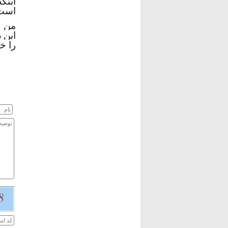
اینک
است 
من
این 
را خ