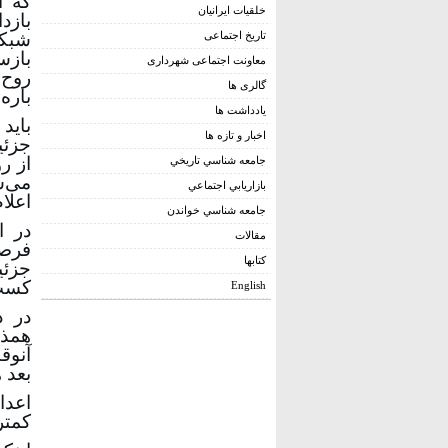
خلقیات ایرانیان
بازد
تاریخ اجتماعی
شبکه
بازس
معاونت اجتماعی شهرداری
روح 
گالری ها
باره
يادداشت ها
باید
اخبار و تازه ها
جزئی
از ر
جامعه شناسي تاريخي
می‌ش
بازاريابي اجتماعي
اعلا
جامعه شناسي خواندن
در ا
مقالات
فرصت
کتابها
جزئی
کسب 
English
در د
همذا
آنوق
بعد 
اعدا
کمتر