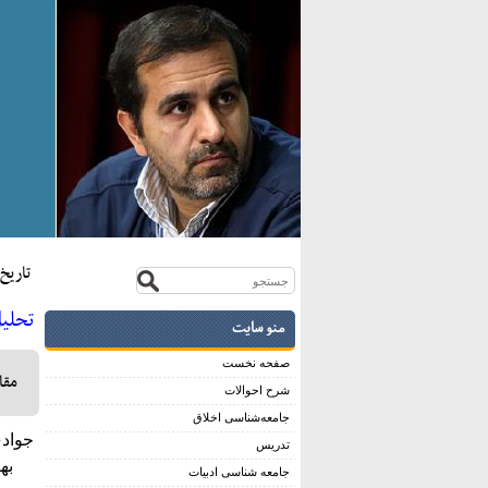
تاريخ:بيس
تحليل
منو سایت
صفحه نخست
مقال
شرح احوالات
جامعه‌شناسی اخلاق
جوادي يگانه، محمد
تدریس
بهار
جامعه شناسی ادبیات