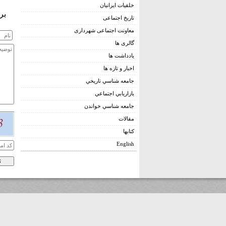
خلقیات ایرانیان
بر
تاریخ اجتماعی
معاونت اجتماعی شهرداری
گالری ها
يادداشت ها
اخبار و تازه ها
جامعه شناسي تاريخي
بازاريابي اجتماعي
جامعه شناسي خواندن
مقالات
کتابها
English