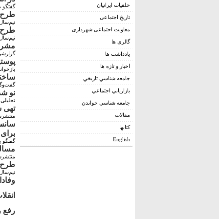
خلقیات ایرانیان
گفتگو ب
طرح 
تاریخ اجتماعی
نیم‌سال اول 
طرح 
معاونت اجتماعی شهرداری
نیم‌سال اول 
گالری ها
مشروطه و قرارد
گزارشی 
يادداشت ها
پوستی
اخبار و تازه ها
بازخوان
ساختا
جامعه شناسي تاريخي
گفت‌و‌گ
بازاريابي اجتماعي
نو شد
تحلیلی 
جامعه شناسي خواندن
تهی ش
مقالات
منتشرشد
سانسو
کتابها
برای 
English
گفتگو با شفقن
مساله
منتشرش
طرح 
نیم‌سال دوم 
وفادا
انقلا
رفع ر