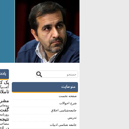
يادد
یک کش
منو سایت
گفت‌وگو
تاملا
صفحه نخست
مشرو
شرح احوالات
رونمايي
گفت‌و
جامعه‌شناسی اخلاق
روزنام
تدریس
نتیجه
مصاحبه 
جامعه شناسی ادبیات
در ان